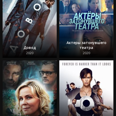
Актеры затонувшего
Довод
театра
2020
2020