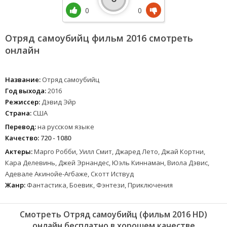
0
0
Отряд самоубийц фильм 2016 смотреть
онлайн
Название:
Отряд самоубийц
Год выхода:
2016
Режиссер:
Дэвид Эйр
Страна:
США
Перевод:
на русском языке
Качество:
720 - 1080
Актеры:
Марго Робби, Уилл Смит, Джаред Лето, Джай Кортни,
Кара Делевинь, Джей Эрнандес, Юэль Киннаман, Виола Дэвис,
Адевале Акинойе-Агбаже, Скотт Иствуд
Жанр:
Фантастика, Боевик, Фэнтези, Приключения
Смотреть Отряд самоубийц (фильм 2016 HD)
онлайн бесплатно в хорошем качестве