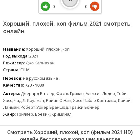
0
0
Хороший, плохой, коп фильм 2021 смотреть
онлайн
Название:
Хороший, плохой, коп
Год выхода:
2021
Режиссер:
Джо Карнахан
Страна:
США
Перевод:
на русском языке
Качество:
720 - 1080
Актеры:
Джерард Батлер, Фрэнк Грилло, Алексис Лодер, Тоби
Хасс, Чад Л. Коулмэн, Райан О'Нан, Хосе Пабло Кантильо, Каиви
Лайман, Роберт Уокер Браншод, Трэйси Боннер
Жанр:
Триллер, Боевик, Криминал
Смотреть Хороший, плохой, коп (фильм 2021 HD)
онлайн бесплатно в хорошем качестве