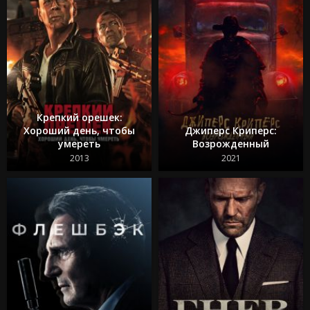
Крепкий орешек:
Хороший день, чтобы
Джиперс Криперс:
умереть
Возрожденный
2013
2021