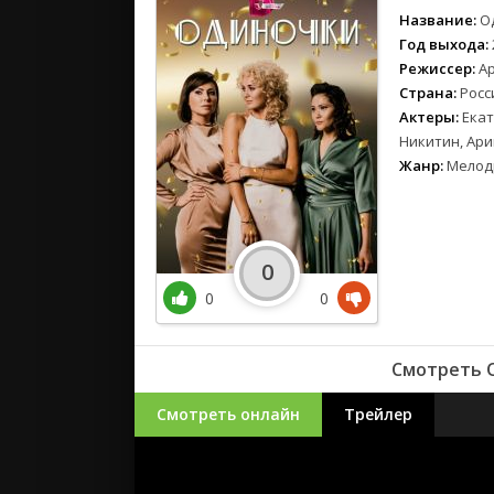
Название:
О
Год выхода:
Режиссер:
А
Страна:
Росс
Актеры:
Екат
Никитин, Ари
Жанр:
Мелод
0
0
0
Смотреть О
Смотреть онлайн
Трейлер