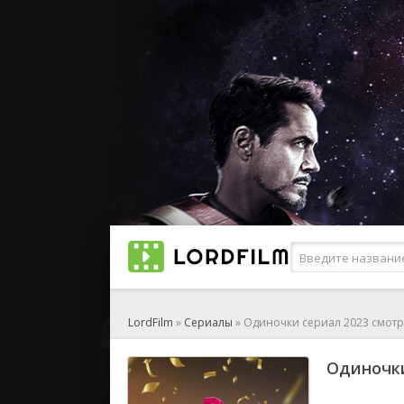
LordFilm
»
Сериалы
» Одиночки сериал 2023 смот
Одиночки