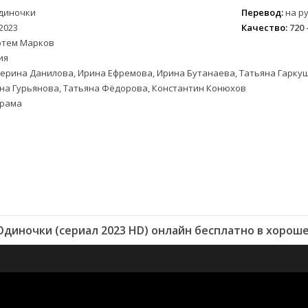
диночки
Перевод:
на ру
2023
Качество:
720 
ртем Марков
ия
ерина Данилова, Ирина Ефремова, Ирина Бутанаева, Татьяна Гаркуш
на Гурьянова, Татьяна Фёдорова, Константин Конюхов
рама
диночки (сериал 2023 HD) онлайн бесплатно в хорош