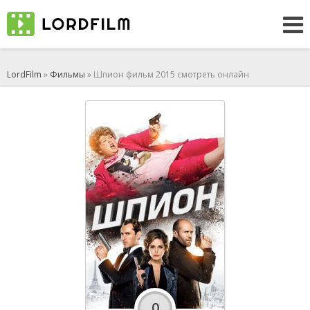
LordFilm
»
Фильмы
» Шпион фильм 2015 смотреть онлайн
0