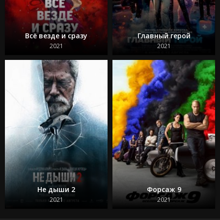
Всё везде и сразу
Главный герой
2021
2021
Не дыши 2
Форсаж 9
2021
2021