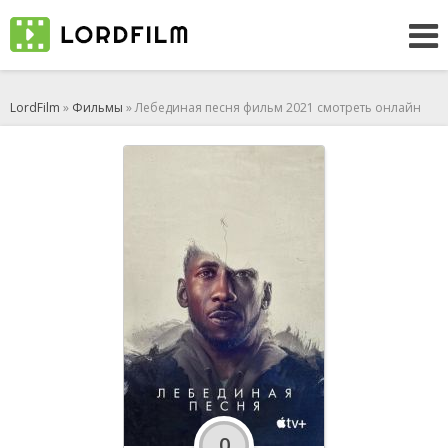
LordFilm
»
Фильмы
» Лебединая песня фильм 2021 смотреть онлайн
0