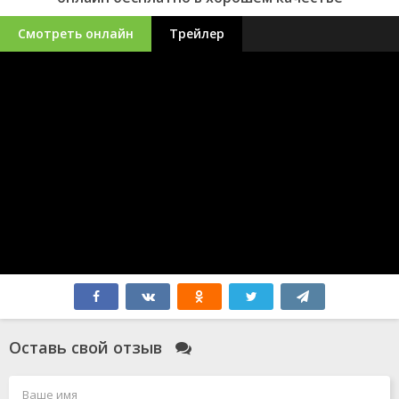
Смотреть онлайн
Трейлер
Оставь свой отзыв