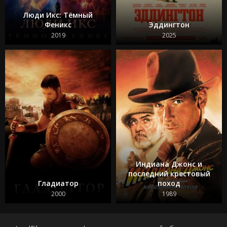
Люди Икс: Тёмный
Феникс
Эддингтон
2019
2025
Индиана Джонс и
последний крестовый
Гладиатор
поход
2000
1989