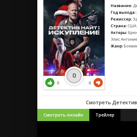
Название:
Д
Год выхода:
Режиссер:
Э
Страна:
США
Актеры:
Брюс
Элис Антоние
Жанр:
Боеви
0
0
0
Смотреть Детектив 
Смотреть онлайн
Трейлер