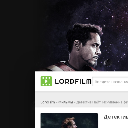
LordFilm
»
Фильмы
» Детектив Найт: Искупление ф
Детектив