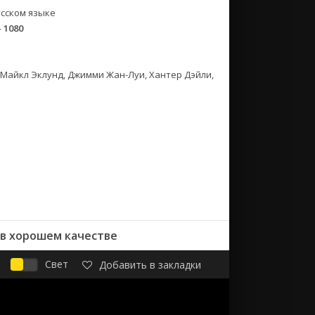
сском языке
- 1080
 Майкл Эклунд, Джимми Жан-Луи, Хантер Дэйли,
 в хорошем качестве
Свет
Добавить в закладки