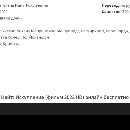
етектив Найт: Искупление
Перевод:
на ру
2022
Качество:
720 
двард Дрейк
 Уиллис, Локлин Манро, Миранда Эдвардс, Бо Мирчофф, Кори Лардж,
тта Комер, Пол Йоханссон
к, Криминал
Найт: Искупление (фильм 2022 HD) онлайн бесплатно