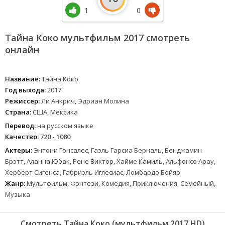
1
0
Тайна Коко мультфильм 2017 смотреть
онлайн
Название:
Тайна Коко
Год выхода:
2017
Режиссер:
Ли Анкрич, Эдриан Молина
Страна:
США, Мексика
Перевод:
на русском языке
Качество:
720 - 1080
Актеры:
Энтони Гонсалес, Гаэль Гарсиа Берналь, Бенджамин
Брэтт, Аланна Юбак, Рене Виктор, Хайме Камиль, Альфонсо Арау,
Херберт Сигенса, Габриэль Иглесиас, Ломбардо Бойяр
Жанр:
Мультфильм, Фэнтези, Комедия, Приключения, Семейный,
Музыка
Смотреть Тайна Коко (мультфильм 2017 HD)