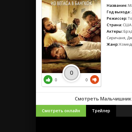
Название:
М
Год выхода:
Режиссер:
Т
Страна:
США
Актеры:
Брэд
Сиричаня, Д
Жанр:
Комед
0
0
0
Смотреть Мальчишник 2
Смотреть онлайн
Трейлер