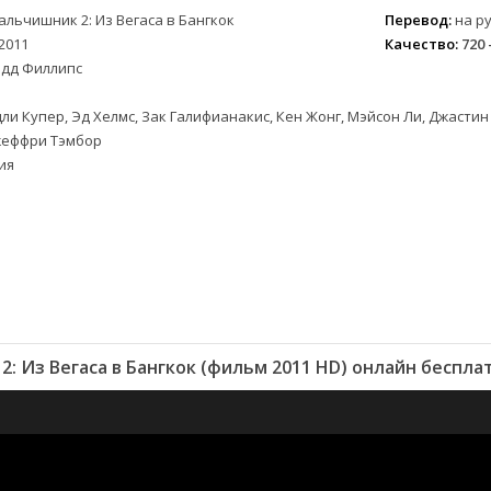
альчишник 2: Из Вегаса в Бангкок
Перевод:
на ру
2011
Качество:
720 
одд Филлипс
ли Купер, Эд Хелмс, Зак Галифианакис, Кен Жонг, Мэйсон Ли, Джасти
жеффри Тэмбор
ия
: Из Вегаса в Бангкок (фильм 2011 HD) онлайн беспла