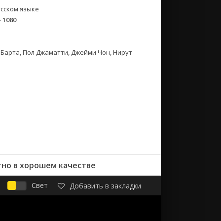
сском языке
- 1080
н Барта, Пол Джаматти, Джейми Чон, Нирут
тно в хорошем качестве
Свет
Добавить в закладки