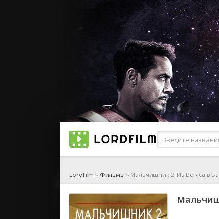
LordFilm
»
Фильмы
» Мальчишник 2: Из Вегаса в Б
Мальчишн