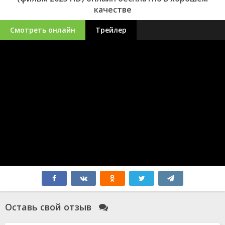
качестве
Смотреть онлайн
Трейлер
Оставь свой отзыв