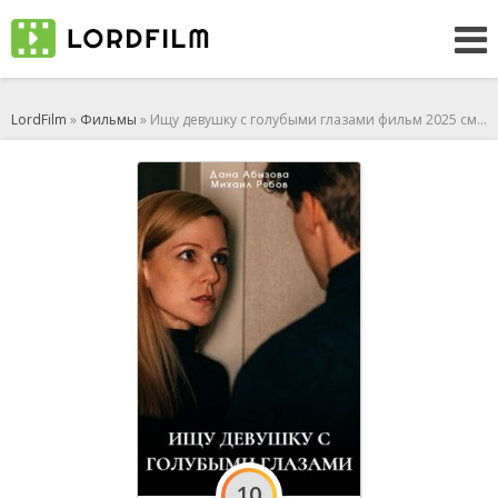
LordFilm
»
Фильмы
» Ищу девушку с голубыми глазами фильм 2025 смотреть онлайн
10