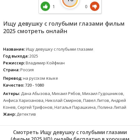
1
0
Ищу девушку с голубыми глазами фильм
2025 смотреть онлайн
Название:
Ищу девушку с голубыми глазами
Год выхода:
2025
Режиссер:
Владимир Койфман
Страна:
Россия
Перевод:
на русском языке
Качество:
720 - 1080
Актеры:
Дана Абызова, Михаил Рябов, Михаил Гудошников,
Анфиса Харизанова, Николай Смирнов, Павел Литов, Андрей
Конев, Сергей Трифонов, Наталья Парашкина, Полина Липай
Жанр:
Детектив
Смотреть Ищу девушку с голубыми глазами
(фильм 2025 HD) онлайн бесплатно в хорошем