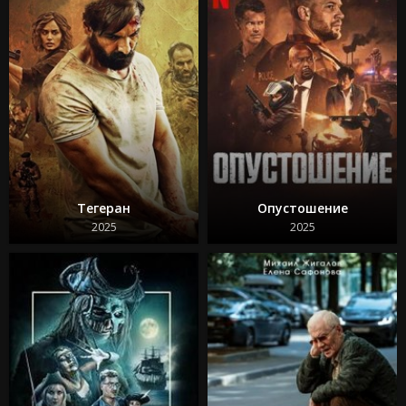
Тегеран
Опустошение
2025
2025