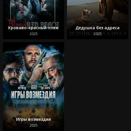
Кроваво-красный пляж
Дедушка без адреса
2025
2025
Игры возмездия
2025