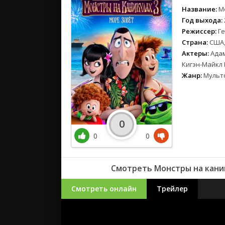
Название:
М
Год выхода:
Режиссер:
Г
Страна:
США,
Актеры:
Адам
Кигэн-Майкл 
Жанр:
Мульт
0
0
0
Смотреть Монстры на каник
Смотреть онлайн
Трейлер