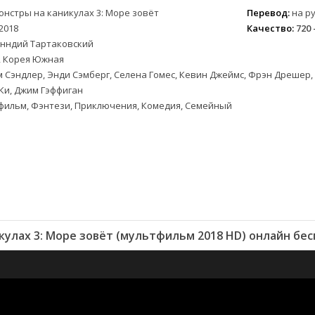
онстры на каникулах 3: Море зовёт
Перевод:
на ру
2018
Качество:
720 
енндий Тартаковский
 Корея Южная
 Сэндлер, Энди Сэмберг, Селена Гомес, Кевин Джеймс, Фрэн Дрешер,
Ки, Джим Гэффиган
фильм, Фэнтези, Приключения, Комедия, Семейный
улах 3: Море зовёт (мультфильм 2018 HD) онлайн бе