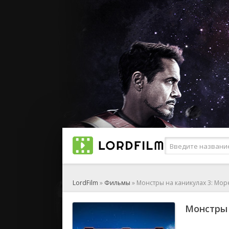
LordFilm
»
Фильмы
» Монстры на каникулах 3: Мор
Монстры 