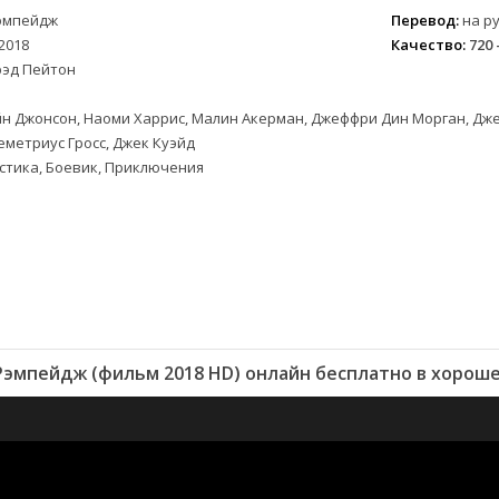
эмпейдж
Перевод:
на ру
2018
Качество:
720 
рэд Пейтон
н Джонсон, Наоми Харрис, Малин Акерман, Джеффри Дин Морган, Дже
Деметриус Гросс, Джек Куэйд
стика, Боевик, Приключения
эмпейдж (фильм 2018 HD) онлайн бесплатно в хорош