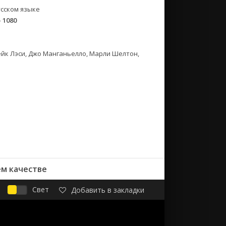
сском языке
- 1080
йк Лэси, Джо Манганьелло, Марли Шелтон,
ем качестве
Свет
Добавить в закладки