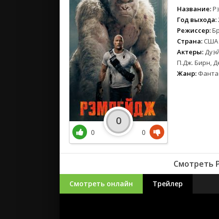
Название:
Р
Год выхода:
Режиссер:
Б
Страна:
США
Актеры:
Дуэй
П.Дж. Бирн, 
Жанр:
Фанта
0
0
0
Смотреть Р
Смотреть онлайн
Трейлер