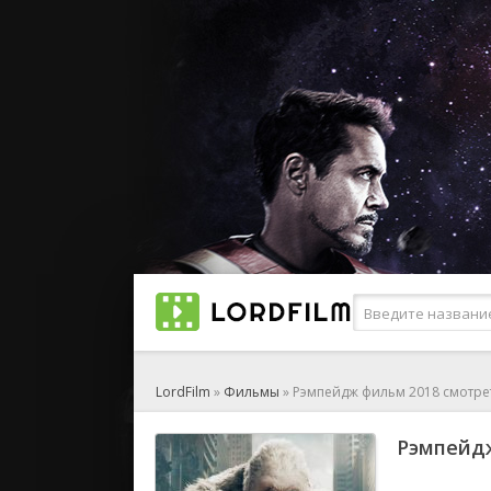
LordFilm
»
Фильмы
» Рэмпейдж фильм 2018 смотре
Рэмпейдж