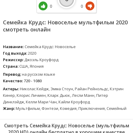
0
0
Семейка Крудс: Новоселье мультфильм 2020
смотреть онлайн
Название:
Семейка Крудс: Новоселье
Год выхода:
2020
Режиссер:
Джоэль Кроуфорд
Страна:
США, Япония
Перевод:
на русском языке
Качество:
720 - 1080
Актеры:
Николас Кейдж, Эмма Стоун, Райан Рейнольдс, Кэтрин
Кинер, Клорис Личмен, Кларк Дьюк, Лесли Манн, Питер
Динклэйдж, Келли Мари Чан, Кайли Кроуфорд
Жанр:
Мультфильм, Фэнтези, Комедия, Приключения, Семейный
Смотреть Семейка Крудс: Новоселье (мультфильм
2020 HD) онлайн бесплатно в хорошем качестве