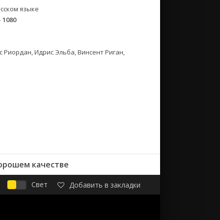
сском языке
- 1080
 Риордан, Идрис Эльба, Винсент Риган,
хорошем качестве
Свет
Добавить в закладки