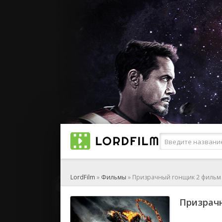
LordFilm
»
Фильмы
» Призрачный гонщик 2 фильм 
Призрачн