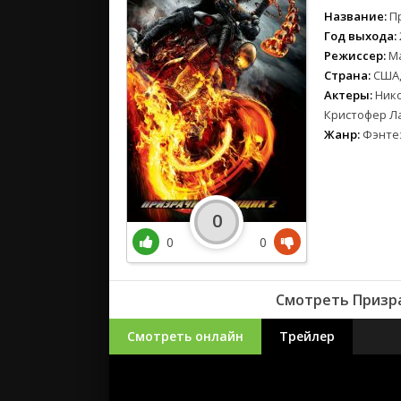
Название:
П
Год выхода:
Режиссер:
М
Страна:
США,
Актеры:
Нико
Кристофер Ла
Жанр:
Фэнтез
0
0
0
Смотреть Призра
Смотреть онлайн
Трейлер