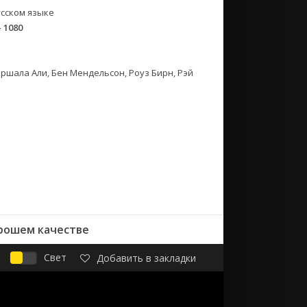
сском языке
- 1080
ершала Али, Бен Мендельсон, Роуз Бирн, Рэй
орошем качестве
Свет
Добавить в закладки