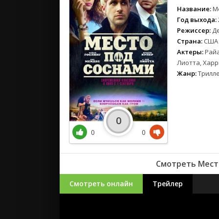
Название:
М
Год выхода:
Режиссер:
Д
Страна:
США
Актеры:
Райа
Лиотта, Хар
Жанр:
Трилле
0
0
0
Смотреть Место
Смотреть онлайн
Трейлер