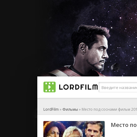
LordFilm
»
Фильмы
» Место под соснами фильм 20
Место по