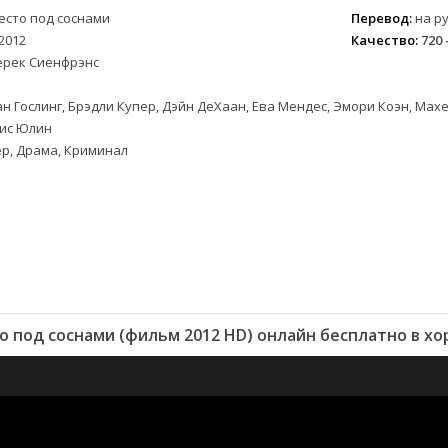
есто под соснами
Перевод:
на ру
2012
Качество:
720 
ерек Сиенфрэнс
н Гослинг, Брэдли Купер, Дэйн ДеХаан, Ева Мендес, Эмори Коэн, Мах
рис Юлин
р, Драма, Криминал
 под соснами (фильм 2012 HD) онлайн бесплатно в х