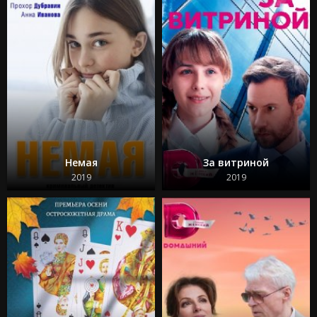
Немая
За витриной
2019
2019