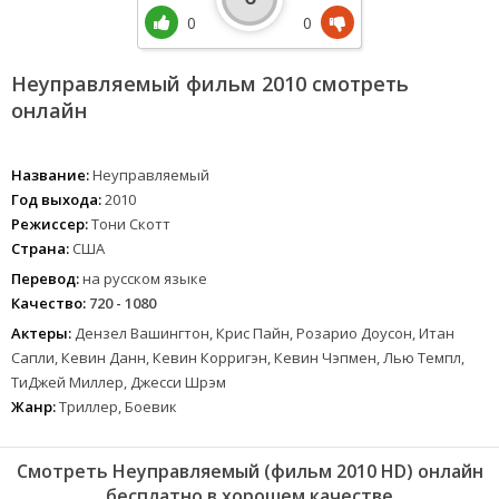
0
0
Неуправляемый фильм 2010 смотреть
онлайн
Название:
Неуправляемый
Год выхода:
2010
Режиссер:
Тони Скотт
Страна:
США
Перевод:
на русском языке
Качество:
720 - 1080
Актеры:
Дензел Вашингтон, Крис Пайн, Розарио Доусон, Итан
Сапли, Кевин Данн, Кевин Корригэн, Кевин Чэпмен, Лью Темпл,
ТиДжей Миллер, Джесси Шрэм
Жанр:
Триллер, Боевик
Смотреть Неуправляемый (фильм 2010 HD) онлайн
бесплатно в хорошем качестве