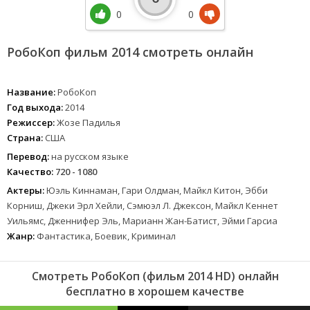
0
0
РобоКоп фильм 2014 смотреть онлайн
Название:
РобоКоп
Год выхода:
2014
Режиссер:
Жозе Падилья
Страна:
США
Перевод:
на русском языке
Качество:
720 - 1080
Актеры:
Юэль Киннаман, Гари Олдман, Майкл Китон, Эбби
Корниш, Джеки Эрл Хейли, Сэмюэл Л. Джексон, Майкл Кеннет
Уильямс, Дженнифер Эль, Марианн Жан-Батист, Эйми Гарсиа
Жанр:
Фантастика, Боевик, Криминал
Смотреть РобоКоп (фильм 2014 HD) онлайн
бесплатно в хорошем качестве