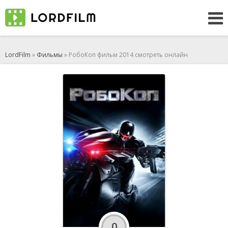
LordFilm
»
Фильмы
» РобоКоп фильм 2014 смотреть онлайн
0