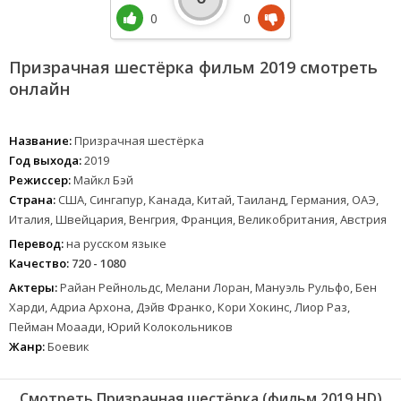
0
0
Призрачная шестёрка фильм 2019 смотреть
онлайн
Название:
Призрачная шестёрка
Год выхода:
2019
Режиссер:
Майкл Бэй
Страна:
США, Сингапур, Канада, Китай, Таиланд, Германия, ОАЭ,
Италия, Швейцария, Венгрия, Франция, Великобритания, Австрия
Перевод:
на русском языке
Качество:
720 - 1080
Актеры:
Райан Рейнольдс, Мелани Лоран, Мануэль Рульфо, Бен
Харди, Адриа Архона, Дэйв Франко, Кори Хокинс, Лиор Раз,
Пейман Моаади, Юрий Колокольников
Жанр:
Боевик
Смотреть Призрачная шестёрка (фильм 2019 HD)