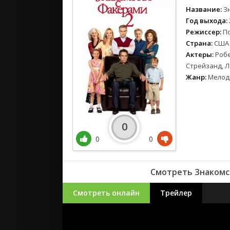
Название:
З
Год выхода:
Режиссер:
П
Страна:
США
Актеры:
Робе
Стрейзанд, Л
Жанр:
Мелод
0
0
0
Смотреть Знакомст
Смотреть онлайн
Трейлер