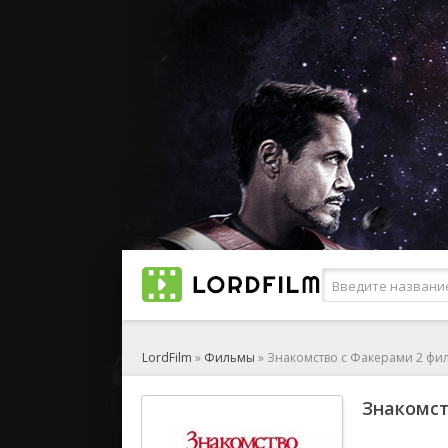
LordFilm
»
Фильмы
» Знакомство с Факерами 2 фи
Знакомст