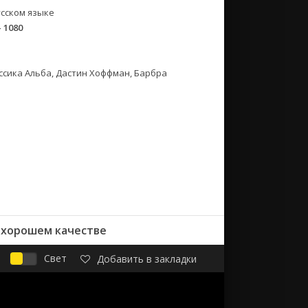
сском языке
- 1080
ессика Альба, Дастин Хоффман, Барбра
в хорошем качестве
Свет
Добавить в закладки