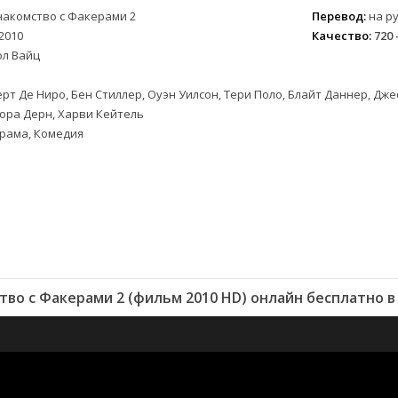
накомство с Факерами 2
Перевод:
на ру
2010
Качество:
720 
ол Вайц
рт Де Ниро, Бен Стиллер, Оуэн Уилсон, Тери Поло, Блайт Даннер, Дж
ора Дерн, Харви Кейтель
рама, Комедия
во с Факерами 2 (фильм 2010 HD) онлайн бесплатно 