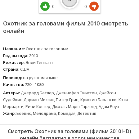
0
0
Охотник за головами фильм 2010 смотреть
онлайн
Название:
Охотник за головами
Год выхода:
2010
Режиссер:
Энди Теннант
Страна:
США
Перевод:
на русском языке
Качество:
720 - 1080
Актеры:
Джерард Батлер, Дженнифер Энистон, Джейсон
Судейкис, Дориан Миссик, Питер Грин, Кристин Барански, Кэти
Мориарти, Ричи Костер, Джоэль Марш Гарлэнд, Адам Роуз
Жанр:
Боевик, Мелодрама, Комедия, Детектив
Смотреть Охотник за головами (фильм 2010 HD)
онлайн бесплатно в хорошем качестве