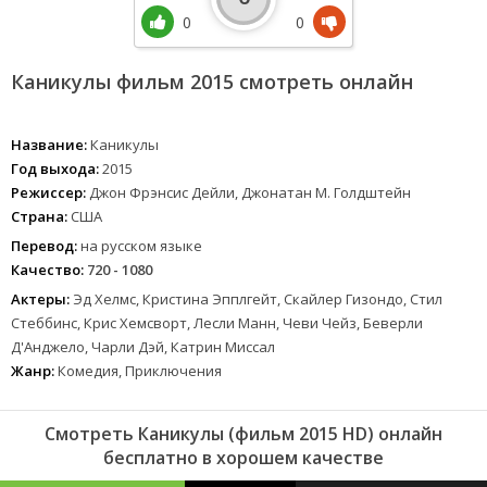
0
0
Каникулы фильм 2015 смотреть онлайн
Название:
Каникулы
Год выхода:
2015
Режиссер:
Джон Фрэнсис Дейли, Джонатан М. Голдштейн
Страна:
США
Перевод:
на русском языке
Качество:
720 - 1080
Актеры:
Эд Хелмс, Кристина Эпплгейт, Скайлер Гизондо, Стил
Стеббинс, Крис Хемсворт, Лесли Манн, Чеви Чейз, Беверли
Д'Анджело, Чарли Дэй, Катрин Миссал
Жанр:
Комедия, Приключения
Смотреть Каникулы (фильм 2015 HD) онлайн
бесплатно в хорошем качестве