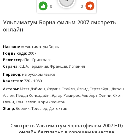
0
0
Ультиматум Борна фильм 2007 смотреть
онлайн
Название:
Ультиматум Борна
Год выхода:
2007
Режиссер:
Пол Гринграсс
Страна:
США, Германия, Франция, Испания
Перевод:
на русском языке
Качество:
720 - 1080
Актеры:
Мэтт Дэймон, Джулия Стайлз, Дэвид Стрэтэйрн, Джоан
Аллен, Пэдди Консидайн, Эдгар Рамирес, Альберт Финни, Скотт
Гленн, Том Гэллоп, Кори Джонсон
Жанр:
Боевик, Триллер, Детектив
Смотреть Ультиматум Борна (фильм 2007 HD)
онлайн бесплатно в хорошем качестве