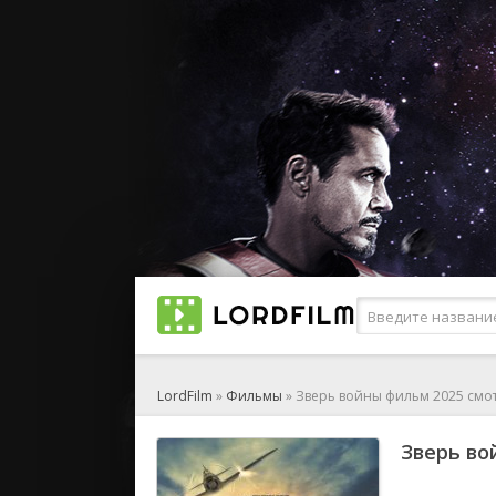
LordFilm
»
Фильмы
» Зверь войны фильм 2025 смо
Зверь во