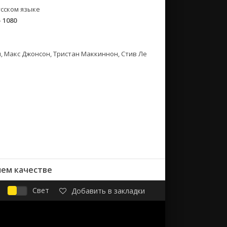
сском языке
- 1080
сон, Макс Джонсон, Тристан Маккиннон, Стив Ле
шем качестве
Свет
Добавить в закладки