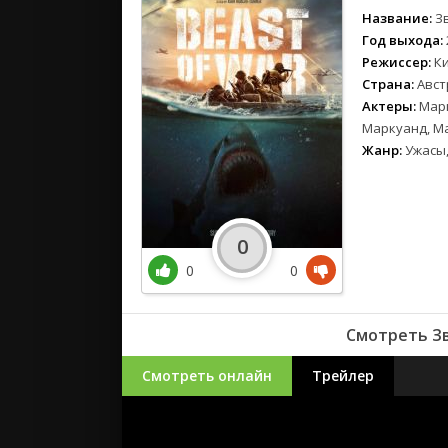
Название:
З
Год выхода:
Режиссер:
К
Страна:
Авст
Актеры:
Марк
Маркуанд, Ма
Жанр:
Ужасы
0
0
0
Смотреть Зв
Смотреть онлайн
Трейлер