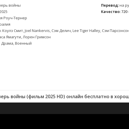
верь войны
Перевод:
на ру
2025
Качество:
720 
ия Роуч-Тернер
ралия
 Коулз Смит, Joel Nankervis, Сэм Делич, Lee Tiger Halley, Сэм Парсон
са Ямагути, Лорен Гримсон
, Драма, Военный
ерь войны (фильм 2025 HD) онлайн бесплатно в хоро