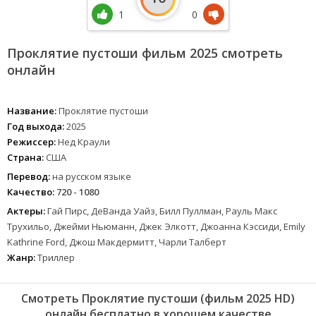
1
0
Проклятие пустоши фильм 2025 смотреть
онлайн
Название:
Проклятие пустоши
Год выхода:
2025
Режиссер:
Нед Краули
Страна:
США
Перевод:
на русском языке
Качество:
720 - 1080
Актеры:
Гай Пирс, ДеВанда Уайз, Билл Пуллман, Рауль Макс
Трухильо, Джейми Ньюманн, Джек Элкотт, Джоанна Кэссиди, Emily
Kathrine Ford, Джош Макдермитт, Чарли Талберт
Жанр:
Триллер
Смотреть Проклятие пустоши (фильм 2025 HD)
онлайн бесплатно в хорошем качестве