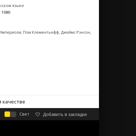
сском языке
- 1080
 Империоли, Пом Клементьефф, Джеймс Рэнсон,
м качестве
Свет
Добавить в закладки