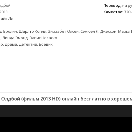
лдбой
Перевод:
на ру
2013
Качество:
720 
пайк Ли
 Бролин, Шарлто Копли, Элизабет Олсен, Сэмюэл Л. Джексон, Майкл
, Линда Эмонд, Элвис Ноласко
р, Драма, Детектив, Боевик
Олдбой (фильм 2013 HD) онлайн бесплатно в хороше