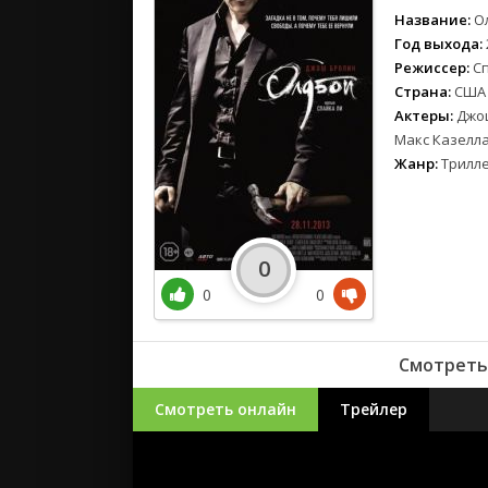
Название:
О
Год выхода:
Режиссер:
С
Страна:
США
Актеры:
Джош
Макс Казелла
Жанр:
Трилле
0
0
0
Смотреть 
Смотреть онлайн
Трейлер