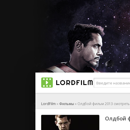
LordFilm
»
Фильмы
» Олдбой фильм 2013 смотреть
Олдбой ф