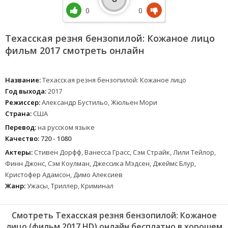
0
0
Техасская резня бензопилой: Кожаное лицо
фильм 2017 смотреть онлайн
Название:
Техасская резня бензопилой: Кожаное лицо
Год выхода:
2017
Режиссер:
Александр Бустильо, Жюльен Мори
Страна:
США
Перевод:
на русском языке
Качество:
720 - 1080
Актеры:
Стивен Дорфф, Ванесса Грасс, Сэм Страйк, Лили Тейлор,
Финн Джонс, Сэм Коулман, Джессика Мэдсен, Джеймс Блур,
Кристофер Адамсон, Димо Алексиев
Жанр:
Ужасы, Триллер, Криминал
Смотреть Техасская резня бензопилой: Кожаное
лицо (фильм 2017 HD) онлайн бесплатно в хорошем