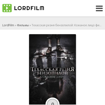
LordFilm
»
Фильмы
» Техасская резня бензопилой: Кожаное лицо фильм 2017 смотреть онлайн
0