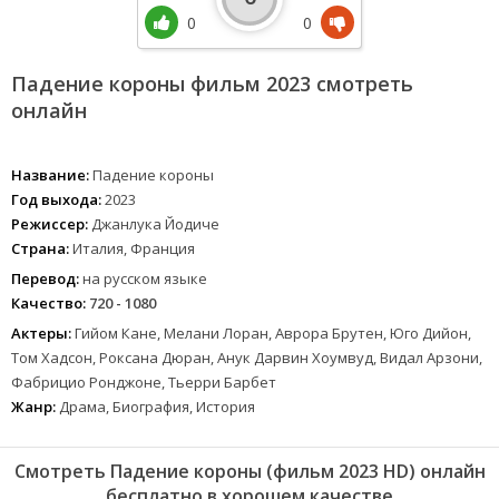
0
0
Падение короны фильм 2023 смотреть
онлайн
Название:
Падение короны
Год выхода:
2023
Режиссер:
Джанлука Йодиче
Страна:
Италия, Франция
Перевод:
на русском языке
Качество:
720 - 1080
Актеры:
Гийом Кане, Мелани Лоран, Аврора Брутен, Юго Дийон,
Том Хадсон, Роксана Дюран, Анук Дарвин Хоумвуд, Видал Арзони,
Фабрицио Ронджоне, Тьерри Барбет
Жанр:
Драма, Биография, История
Смотреть Падение короны (фильм 2023 HD) онлайн
бесплатно в хорошем качестве