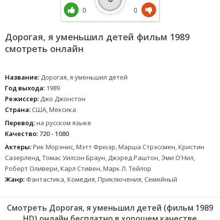
0
0
Дорогая, я уменьшил детей фильм 1989
смотреть онлайн
Название:
Дорогая, я уменьшил детей
Год выхода:
1989
Режиссер:
Джо Джонстон
Страна:
США, Мексика
Перевод:
на русском языке
Качество:
720 - 1080
Актеры:
Рик Морэнис, Мэтт Фрюэр, Марша Стрэссмен, Кристин
Сазерленд, Томас Уилсон Браун, Джэред Раштон, Эми О'Нил,
Роберт Оливери, Карл Стивен, Марк Л. Тейлор
Жанр:
Фантастика, Комедия, Приключения, Семейный
Смотреть Дорогая, я уменьшил детей (фильм 1989
HD) онлайн бесплатно в хорошем качестве