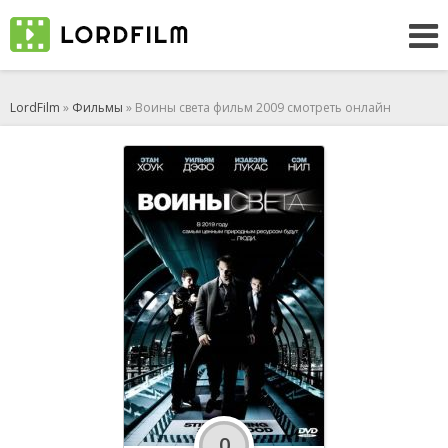
LordFilm
»
Фильмы
» Воины света фильм 2009 смотреть онлайн
0