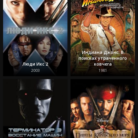
Индиана Джонс: В
поисках утраченного
Люди Икс 2
ковчега
2003
1981