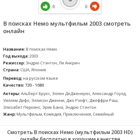
0
0
В поисках Немо мультфильм 2003 смотреть
онлайн
Название:
В поисках Немо
Год выхода:
2003
Режиссер:
Эндрю Стэнтон, Ли Анкрич
Страна:
США, Япония
Перевод:
на русском языке
Качество:
720 - 1080
Актеры:
Альберт Брукс, Эллен ДеДженерес, Александр Гоулд,
Уиллем Дефо, Эллисон Дженни, Джо Рэнфт, Джеффри Раш,
Элизабет Перкинс, Эрик Бана, Эндрю Стэнтон
Жанр:
Мультфильм, Комедия, Приключения, Семейный
Смотреть В поисках Немо (мультфильм 2003 HD)
онлайн бесплатно в хорошем качестве