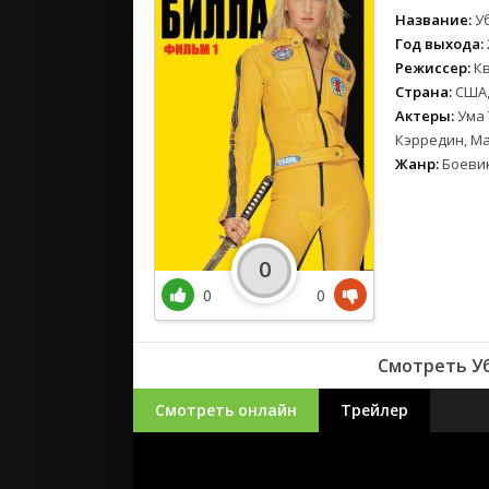
Название:
У
Год выхода:
Режиссер:
К
Страна:
США,
Актеры:
Ума 
Кэрредин, М
Жанр:
Боевик
0
0
0
Смотреть Уб
Смотреть онлайн
Трейлер