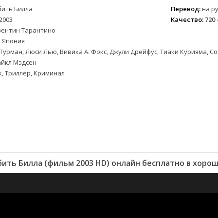
бить Билла
Перевод:
на ру
2003
Качество:
720 
вентин Тарантино
 Япония
Турман, Люси Лью, Вивика А. Фокс, Джули Дрейфус, Тиаки Курияма, Со
айкл Мэдсен
, Триллер, Криминал
ить Билла (фильм 2003 HD) онлайн бесплатно в хоро