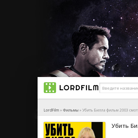
LordFilm
»
Фильмы
» Убить Билла фильм 2003 смо
Убить Би