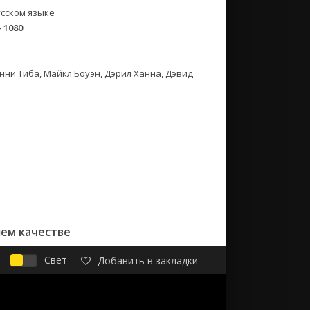
сском языке
- 1080
нни Тиба, Майкл Боуэн, Дэрил Ханна, Дэвид
шем качестве
Свет
Добавить в закладки