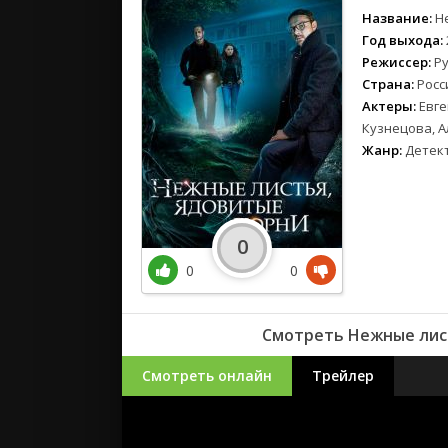
Название:
Н
Год выхода:
Режиссер:
Р
Страна:
Росс
Актеры:
Евге
Кузнецова, А
Жанр:
Детек
0
0
0
Смотреть Нежные лист
Смотреть онлайн
Трейлер