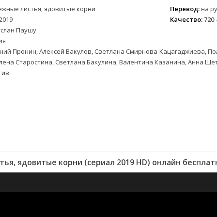
ежные листья, ядовитые корни
Перевод:
на ру
2019
Качество:
720 
услан Паушу
ия
ний Пронин, Алексей Вакулов, Светлана Смирнова-Кацагаджиева, По
лена Старостина, Светлана Бакулина, Валентина Казанина, Анна Щ
тив
ья, ядовитые корни (сериал 2019 HD) онлайн бесплат