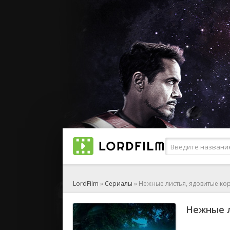
LordFilm
»
Сериалы
» Нежные листья, ядовитые ко
Нежные л