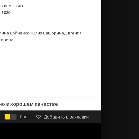
сском языке
- 1080
лина Войченко, Юлия Башорина, Евгения
етинина
но в хорошем качестве
Свет
Добавить в закладки