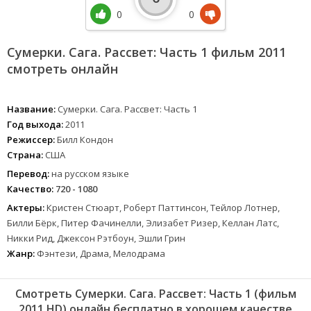
0
0
Сумерки. Сага. Рассвет: Часть 1 фильм 2011
смотреть онлайн
Название:
Сумерки. Сага. Рассвет: Часть 1
Год выхода:
2011
Режиссер:
Билл Кондон
Страна:
США
Перевод:
на русском языке
Качество:
720 - 1080
Актеры:
Кристен Стюарт, Роберт Паттинсон, Тейлор Лотнер,
Билли Бёрк, Питер Фачинелли, Элизабет Ризер, Келлан Латс,
Никки Рид, Джексон Рэтбоун, Эшли Грин
Жанр:
Фэнтези, Драма, Мелодрама
Смотреть Сумерки. Сага. Рассвет: Часть 1 (фильм
2011 HD) онлайн бесплатно в хорошем качестве