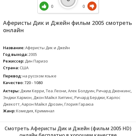
0
0
Аферисты Дик и Джейн фильм 2005 смотреть
онлайн
Название:
Аферисты Дик и Джейн
Год выхода:
2005
Режиссер:
Дин Паризо
Страна:
США
Перевод:
на русском языке
Качество:
720 - 1080
Актеры:
Джим Керри, Теа Леони, Алек Болдуин, Ричард Дженкинс,
Энджи Хармон, Джон Майкл Хиггинс, Ричард Берджи, Карлос
Джекотт, Аарон Майкл Дрозин, Глория Гараюа
Жанр:
Комедия, Криминал
Смотреть Аферисты Дик и Джейн (фильм 2005 HD)
онлайн бесплатно в хорошем качестве