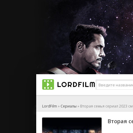
LordFilm
»
Сериалы
» Вторая семья сериал 2023 с
Вторая с