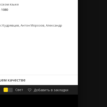
сском языке
- 1080
ис Кудрявцев, Антон Морозов, Александр
шем качестве
Свет
Добавить в закладки