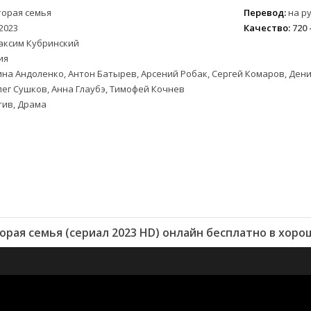
торая семья
Перевод:
на ру
2023
Качество:
720 
аксим Кубринский
ия
на Андоленко, Антон Батырев, Арсений Робак, Сергей Комаров, Ден
ег Сушков, Анна Глаубэ, Тимофей Кочнев
тив, Драма
орая семья (сериал 2023 HD) онлайн бесплатно в хоро