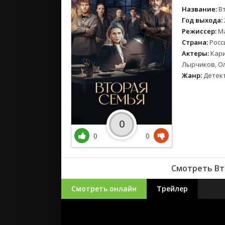
Название:
В
Год выхода:
Режиссер:
М
Страна:
Росс
Актеры:
Кари
Лырчиков, Ол
Жанр:
Детек
0
0
0
Смотреть Вт
Смотреть онлайн
Трейлер