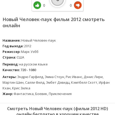
0
0
Новый Человек-паук фильм 2012 смотреть
онлайн
Название:
Новый Человек-паук
Год выхода:
2012
Режиссер:
Марк Уэбб
Страна:
США
Перевод:
на русском языке
Качество:
720 - 1080
Актеры:
Эндрю Гарфилд, Эмма Стоун, Рис Иванс, Дэнис Лири,
Мартин Шин, Салли Филд, Эмбет Дэвидц, Кэмпбелл Скотт, Ирфан
Кхан, Крис Зилка
Жанр:
Фантастика, Боевик, Приключения
Смотреть Новый Человек-паук (фильм 2012 HD)
онлайн бесплатно в хорошем качестве