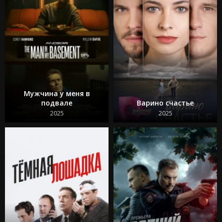
Мужчина у меня в
подвале
Варино счастье
2025
2025