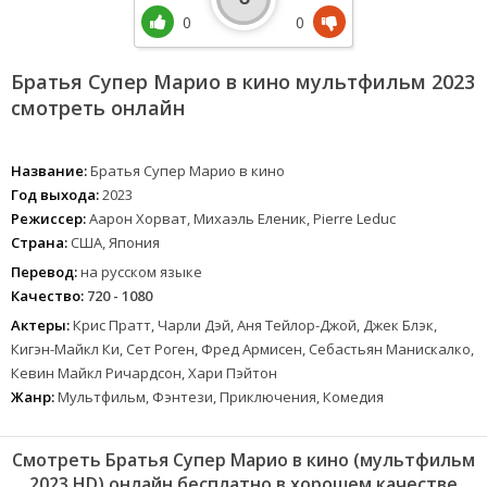
0
0
Братья Супер Марио в кино мультфильм 2023
смотреть онлайн
Название:
Братья Супер Марио в кино
Год выхода:
2023
Режиссер:
Аарон Хорват, Михаэль Еленик, Pierre Leduc
Страна:
США, Япония
Перевод:
на русском языке
Качество:
720 - 1080
Актеры:
Крис Пратт, Чарли Дэй, Аня Тейлор-Джой, Джек Блэк,
Кигэн-Майкл Ки, Сет Роген, Фред Армисен, Себастьян Манискалко,
Кевин Майкл Ричардсон, Хари Пэйтон
Жанр:
Мультфильм, Фэнтези, Приключения, Комедия
Смотреть Братья Супер Марио в кино (мультфильм
2023 HD) онлайн бесплатно в хорошем качестве