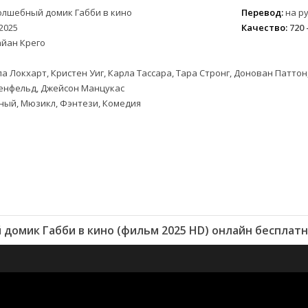
олшебный домик Габби в кино
Перевод:
на ру
2025
Качество:
720 
айан Крего
а Локхарт, Кристен Уиг, Карла Тассара, Тара Стронг, Донован Паттон
енфельд, Джейсон Манцукас
ный, Мюзикл, Фэнтези, Комедия
домик Габби в кино (фильм 2025 HD) онлайн бесплатн