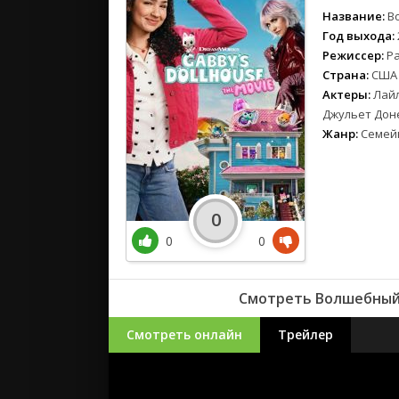
Название:
В
Год выхода:
Режиссер:
Р
Страна:
США
Актеры:
Лайл
Джульет Дон
Жанр:
Семей
0
0
0
Смотреть Волшебный 
Смотреть онлайн
Трейлер