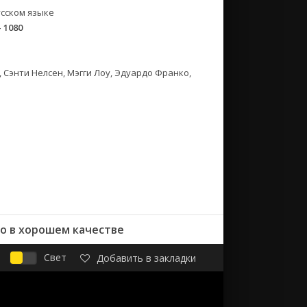
сском языке
- 1080
, Сэнти Нелсен, Мэгги Лоу, Эдуардо Франко,
о в хорошем качестве
Свет
Добавить в закладки