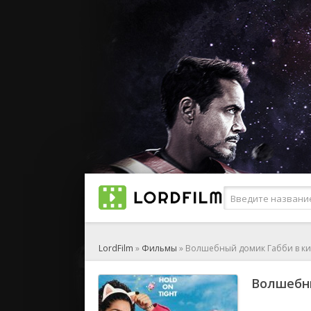
LordFilm
»
Фильмы
» Волшебный домик Габби в ки
Волшебны