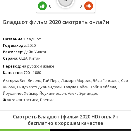
0
0
Бладшот фильм 2020 смотреть онлайн
Название:
Бладшот
Год выхода:
2020
Режиссер:
Дэйв Уилсон
Страна:
США, Китай
Перевод:
на русском языке
Качество:
720 - 1080
Актеры:
Вин Дизель, Гай Пирс, Ламорн Моррис, Эйса Гонсалес, Сэм
Хьюэн, Сиддхартх Дхананджай, Талула Райли, Тоби Кеббелл,
Йоуханнес Хёйкюр Йоуханнессон, Алекс Эрнандес
Жанр:
Фантастика, Боевик
Смотреть Бладшот (фильм 2020 HD) онлайн
бесплатно в хорошем качестве