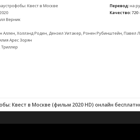
лаустрофобы: Квест в Москве
Перевод:
на ру
2020
Качество:
720 
илл Верник
н Аллен, Холлэнд Роден, Дензел Уитакер, Ронен Рубинштейн, Павел 
илия Арес Зорян
 Триллер
бы: Квест в Москве (фильм 2020 HD) онлайн бесплатн