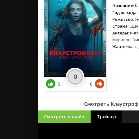
Название:
К
Год выхода:
Режиссер:
У
Страна:
США
Актеры:
Кигэ
Маринов, Эм
Жанр:
Ужасы,
0
0
0
Смотреть Клаустрофо
Смотреть онлайн
Трейлер