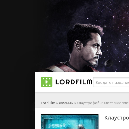
LordFilm
»
Фильмы
» Клаустрофобы: Квест в Москв
Клаустро