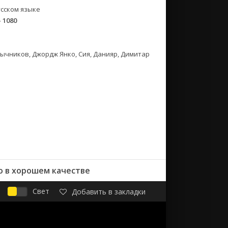
сском языке
- 1080
Лычников, Джордж Янко, Сия, Данияр, Димитар
о в хорошем качестве
Свет
Добавить в закладки