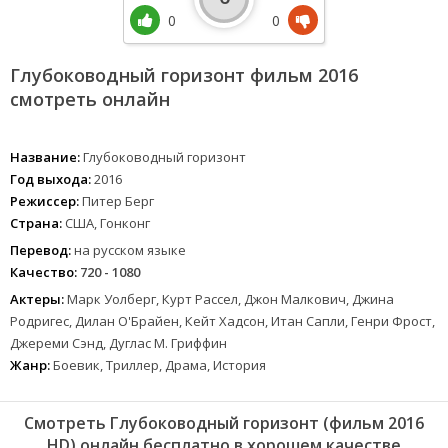
0
0
Глубоководный горизонт фильм 2016
смотреть онлайн
Название:
Глубоководный горизонт
Год выхода:
2016
Режиссер:
Питер Берг
Страна:
США, Гонконг
Перевод:
на русском языке
Качество:
720 - 1080
Актеры:
Марк Уолберг, Курт Рассел, Джон Малкович, Джина
Родригес, Дилан О'Брайен, Кейт Хадсон, Итан Сапли, Генри Фрост,
Джереми Сэнд, Дуглас М. Гриффин
Жанр:
Боевик, Триллер, Драма, История
Смотреть Глубоководный горизонт (фильм 2016
HD) онлайн бесплатно в хорошем качестве