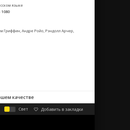
сском языке
- 1080
м Гриффин, Андре Ройо, Рэндолл Арчер,
ошем качестве
Свет
Добавить в закладки