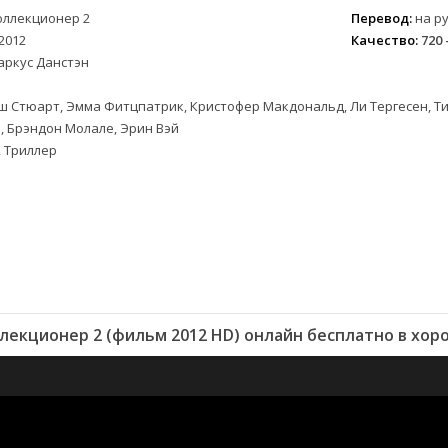
оллекционер 2
Перевод:
на ру
2012
Качество:
720 
аркус Данстэн
 Стюарт, Эмма Фитцпатрик, Кристофер Макдональд, Ли Тергесен, Ти
 Брэндон Молале, Эрин Вэй
 Триллер
лекционер 2 (фильм 2012 HD) онлайн бесплатно в хор