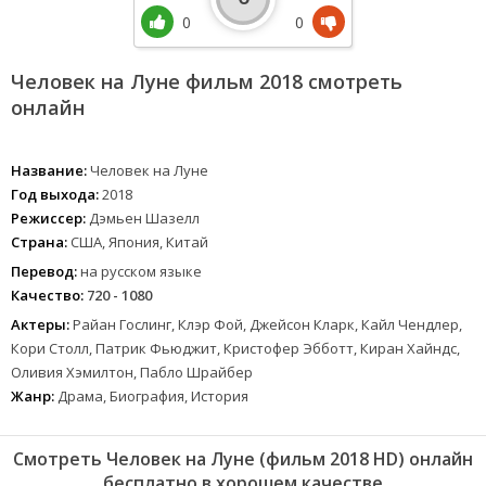
0
0
Человек на Луне фильм 2018 смотреть
онлайн
Название:
Человек на Луне
Год выхода:
2018
Режиссер:
Дэмьен Шазелл
Страна:
США, Япония, Китай
Перевод:
на русском языке
Качество:
720 - 1080
Актеры:
Райан Гослинг, Клэр Фой, Джейсон Кларк, Кайл Чендлер,
Кори Столл, Патрик Фьюджит, Кристофер Эбботт, Киран Хайндс,
Оливия Хэмилтон, Пабло Шрайбер
Жанр:
Драма, Биография, История
Смотреть Человек на Луне (фильм 2018 HD) онлайн
бесплатно в хорошем качестве