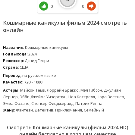
0
0
Кошмарные каникулы фильм 2024 смотреть
онлайн
Название:
Кошмарные каникулы
Год выхода:
2024
Режиссер:
Дэвид Генри
Страна:
США
Перевод:
на русском языке
Качество:
720 - 1080
Актеры:
Мэйсон Темз, Лоррейн Бракко, Мэл Гибсон, Джулиан
Лернер, Эбби Джеймс Уизерспун, Ноа Коттрелл, Нора Зеетнер,
Эмма Фазано, Спенсер Фицджералд, Патрик Ренна
Жанр:
Фэнтези, Детектив, Приключения, Семейный
Смотреть Кошмарные каникулы (фильм 2024 HD)
онлайн бесплатно в хорошем качестве