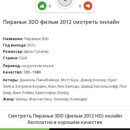
0
0
Пираньи 3DD фильм 2012 смотреть онлайн
Название:
Пираньи 3DD
Год выхода:
2012
Режиссер:
Джон Гулагер
Страна:
США
Перевод:
на русском языке
Качество:
720 - 1080
Актеры:
Даниэль Панабэйкер, Мэтт Буш, Дэвид Кокнер, Крис
Зилка, Катрина Боуден, Жан-Люк Билодо, Дэвид Хассельхофф, Пол
Шир, Винг Реймз, Кристофер Ллойд
Жанр:
Ужасы, Фантастика, Триллер, Комедия
Смотреть Пираньи 3DD (фильм 2012 HD) онлайн
бесплатно в хорошем качестве