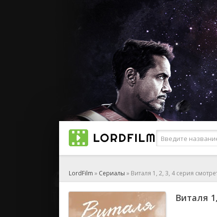
LordFilm
»
Сериалы
» Виталя 1, 2, 3, 4 серия смотр
Виталя 1,