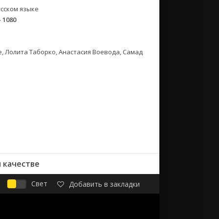
сском языке
- 1080
, Лолита Таборко, Анастасия Воевода, Самад
 качестве
Свет
Добавить в закладки