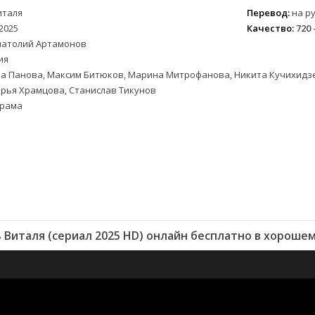
италя
Перевод:
на ру
2025
Качество:
720 
натолий Артамонов
ия
а Панова, Максим Битюков, Марина Митрофанова, Никита Кучихидзе
рья Храмцова, Станислав Тикунов
рама
 Виталя (сериал 2025 HD) онлайн бесплатно в хорошем