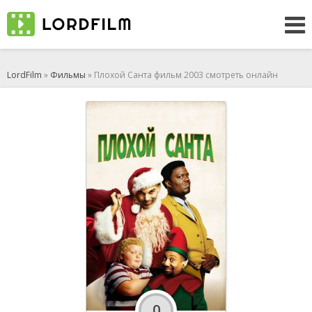
LordFilm
»
Фильмы
» Плохой Санта фильм 2003 смотреть онлайн
0